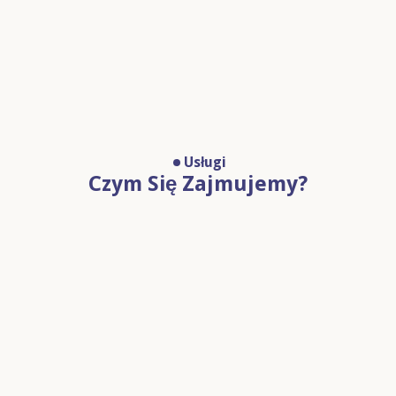
Usługi
Czym Się Zajmujemy?
GENERALNE WYKONAWSTWO
Budownictwo Kubaturowe